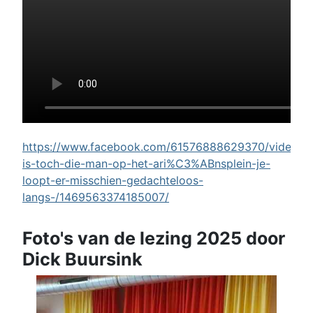
https://www.facebook.com/61576888629370/videos/w
is-toch-die-man-op-het-ari%C3%ABnsplein-je-
loopt-er-misschien-gedachteloos-
langs-/1469563374185007/
Foto's van de lezing 2025 door
Dick Buursink