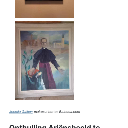
Joomla Gallery
makes it better. Balbooa.com
Onthulling Ariënsbeeld te