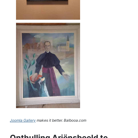
Joomla Gallery
makes it better. Balbooa.com
Onthulling Ariënsbeeld te