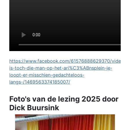
https://www.facebook.com/61576888629370/videos/w
is-toch-die-man-op-het-ari%C3%ABnsplein-je-
loopt-er-misschien-gedachteloos-
langs-/1469563374185007/
Foto's van de lezing 2025 door
Dick Buursink