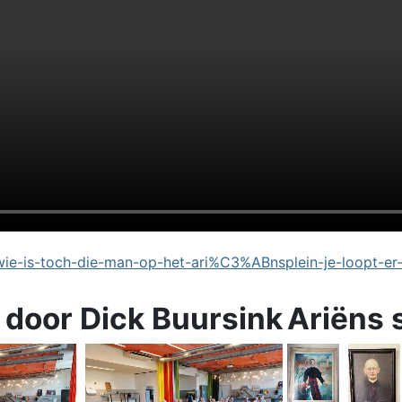
e-is-toch-die-man-op-het-ari%C3%ABnsplein-je-loopt-er
 door Dick Buursink
Ariëns 