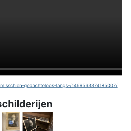
-misschien-gedachteloos-langs-/1469563374185007/
schilderijen