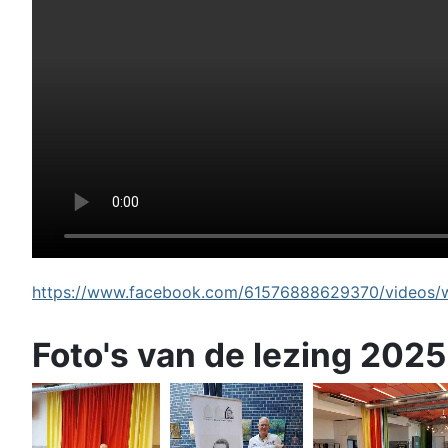
https://www.facebook.com/61576888629370/videos/wi
Foto's van de lezing 2025