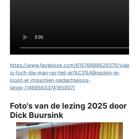
https://www.facebook.com/61576888629370/videos/w
is-toch-die-man-op-het-ari%C3%ABnsplein-je-
loopt-er-misschien-gedachteloos-
langs-/1469563374185007/
Foto's van de lezing 2025 door
Dick Buursink