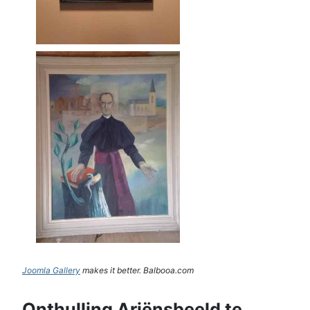
Joomla Gallery
makes it better. Balbooa.com
Onthulling Ariënsbeeld te