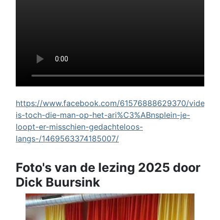
https://www.facebook.com/61576888629370/videos/w
is-toch-die-man-op-het-ari%C3%ABnsplein-je-
loopt-er-misschien-gedachteloos-
langs-/1469563374185007/
Foto's van de lezing 2025 door
Dick Buursink