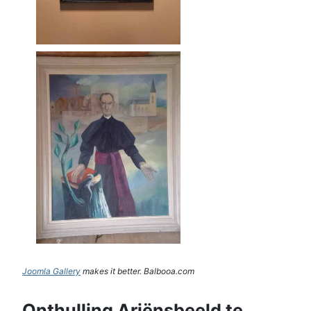
Joomla Gallery
makes it better. Balbooa.com
Onthulling Ariënsbeeld te