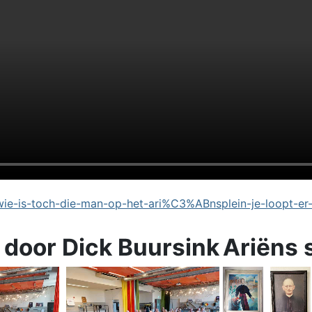
e-is-toch-die-man-op-het-ari%C3%ABnsplein-je-loopt-er
 door Dick Buursink
Ariëns 