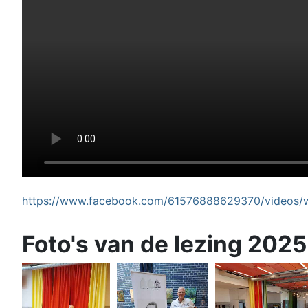
https://www.facebook.com/61576888629370/videos/wi
Foto's van de lezing 2025