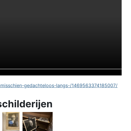
-misschien-gedachteloos-langs-/1469563374185007/
schilderijen