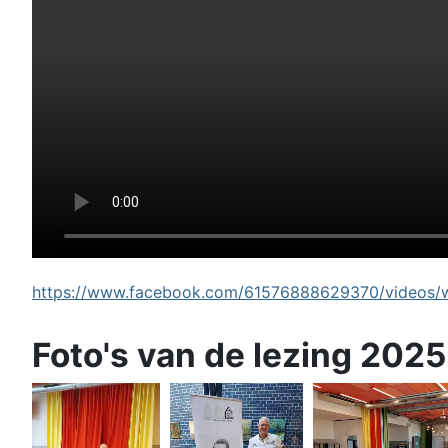
https://www.facebook.com/61576888629370/videos/wi
Foto's van de lezing 2025