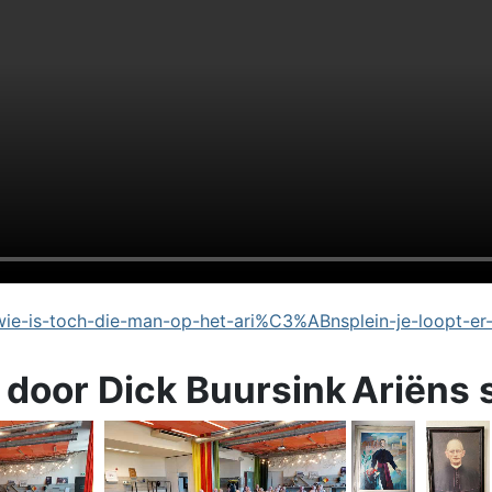
e-is-toch-die-man-op-het-ari%C3%ABnsplein-je-loopt-er
 door Dick Buursink
Ariëns 