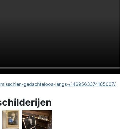
-misschien-gedachteloos-langs-/1469563374185007/
schilderijen