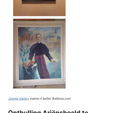
Joomla Gallery
makes it better. Balbooa.com
Onthulling Ariënsbeeld te