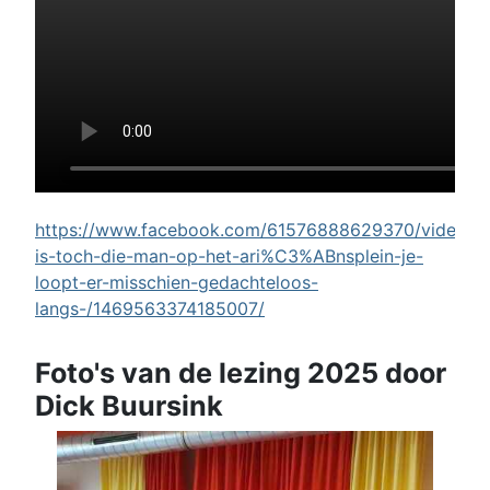
https://www.facebook.com/61576888629370/videos/w
is-toch-die-man-op-het-ari%C3%ABnsplein-je-
loopt-er-misschien-gedachteloos-
langs-/1469563374185007/
Foto's van de lezing 2025 door
Dick Buursink