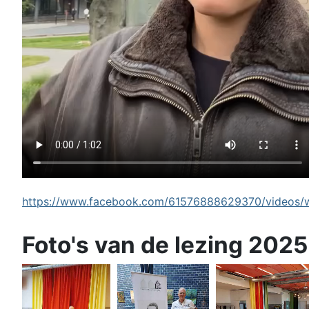
https://www.facebook.com/61576888629370/videos/wi
Foto's van de lezing 2025