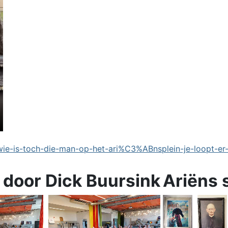
e-is-toch-die-man-op-het-ari%C3%ABnsplein-je-loopt-er
 door Dick Buursink
Ariëns 