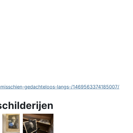
-misschien-gedachteloos-langs-/1469563374185007/
schilderijen