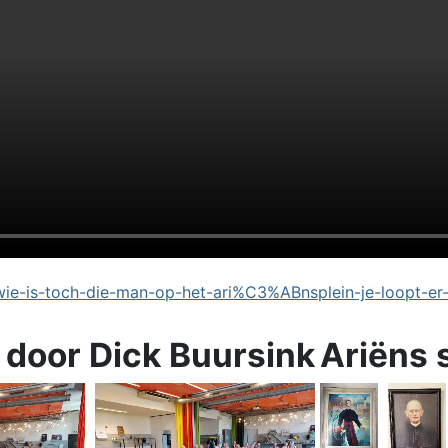
e-is-toch-die-man-op-het-ari%C3%ABnsplein-je-loopt-er
 door Dick Buursink
Ariëns 