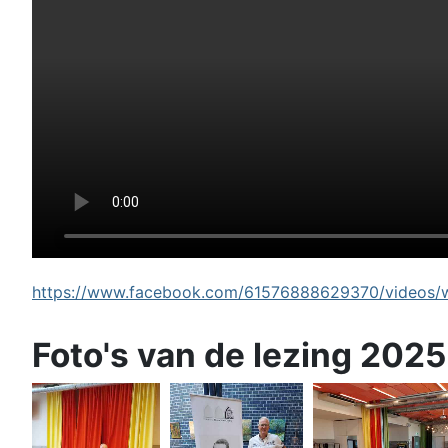
https://www.facebook.com/61576888629370/videos/wi
Foto's van de lezing 2025