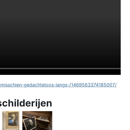
-misschien-gedachteloos-langs-/1469563374185007/
schilderijen