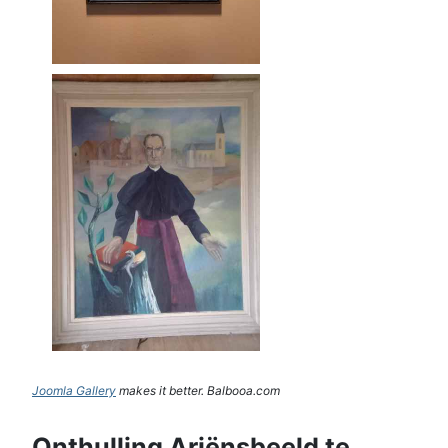
Joomla Gallery
makes it better. Balbooa.com
Onthulling Ariënsbeeld te