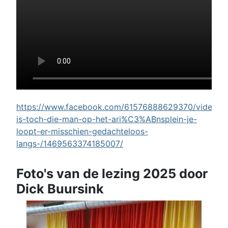
https://www.facebook.com/61576888629370/videos/w
is-toch-die-man-op-het-ari%C3%ABnsplein-je-
loopt-er-misschien-gedachteloos-
langs-/1469563374185007/
Foto's van de lezing 2025 door
Dick Buursink