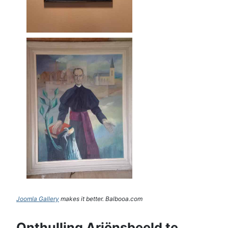
Joomla Gallery
makes it better. Balbooa.com
Onthulling Ariënsbeeld te