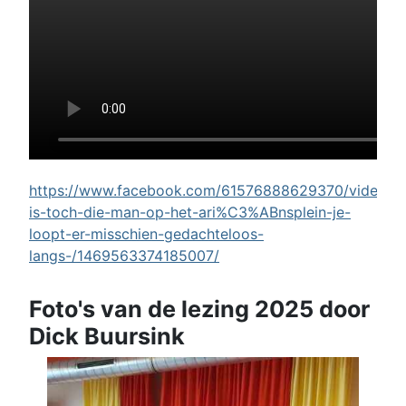
https://www.facebook.com/61576888629370/videos/w
is-toch-die-man-op-het-ari%C3%ABnsplein-je-
loopt-er-misschien-gedachteloos-
langs-/1469563374185007/
Foto's van de lezing 2025 door
Dick Buursink