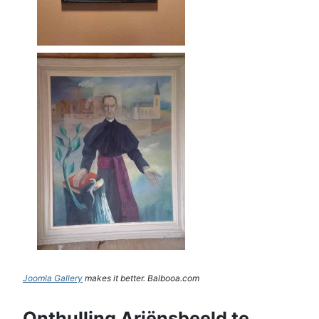
Joomla Gallery
makes it better. Balbooa.com
Onthulling Ariënsbeeld te