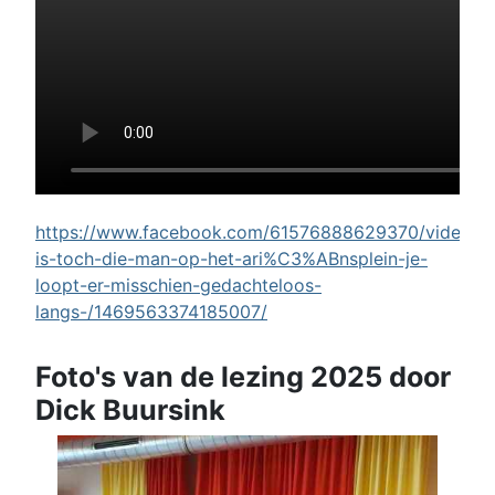
https://www.facebook.com/61576888629370/videos/w
is-toch-die-man-op-het-ari%C3%ABnsplein-je-
loopt-er-misschien-gedachteloos-
langs-/1469563374185007/
Foto's van de lezing 2025 door
Dick Buursink