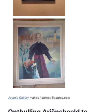
Joomla Gallery
makes it better. Balbooa.com
Onthulling Ariënsbeeld te