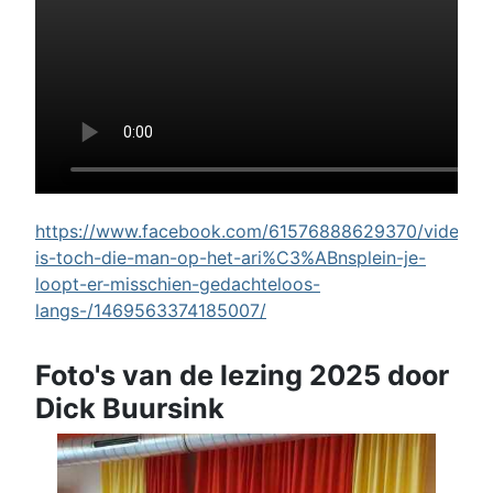
https://www.facebook.com/61576888629370/videos/w
is-toch-die-man-op-het-ari%C3%ABnsplein-je-
loopt-er-misschien-gedachteloos-
langs-/1469563374185007/
Foto's van de lezing 2025 door
Dick Buursink