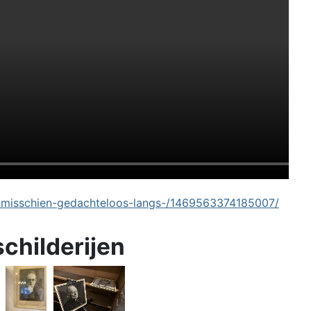
-misschien-gedachteloos-langs-/1469563374185007/
schilderijen