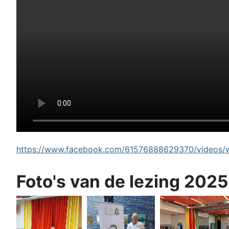
https://www.facebook.com/61576888629370/videos/wi
Foto's van de lezing 2025