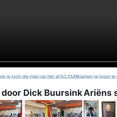
e-is-toch-die-man-op-het-ari%C3%ABnsplein-je-loopt-er
 door Dick Buursink
Ariëns 