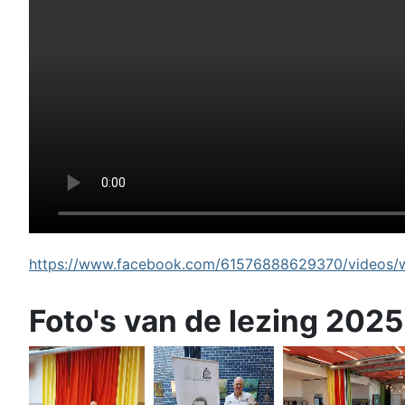
https://www.facebook.com/61576888629370/videos/wi
Foto's van de lezing 2025