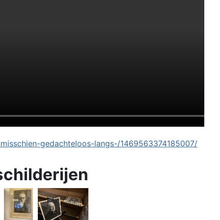
-misschien-gedachteloos-langs-/1469563374185007/
schilderijen