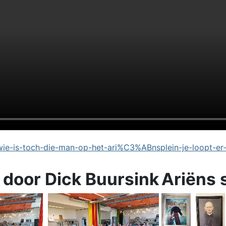
e-is-toch-die-man-op-het-ari%C3%ABnsplein-je-loopt-er
 door Dick Buursink
Ariëns 