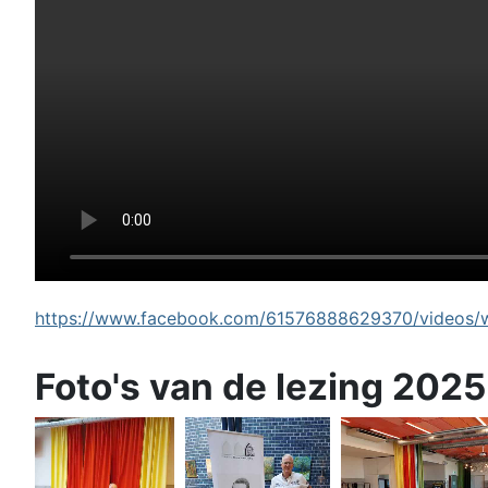
https://www.facebook.com/61576888629370/videos/wi
Foto's van de lezing 2025