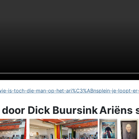
e-is-toch-die-man-op-het-ari%C3%ABnsplein-je-loopt-er
 door Dick Buursink
Ariëns 