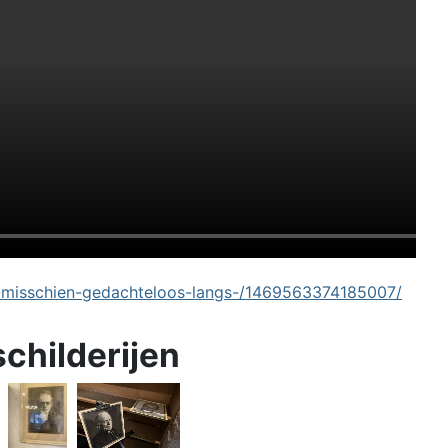
-misschien-gedachteloos-langs-/1469563374185007/
schilderijen