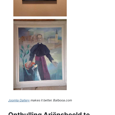
Joomla Gallery
makes it better. Balbooa.com
Onthulling Ariënsbeeld te