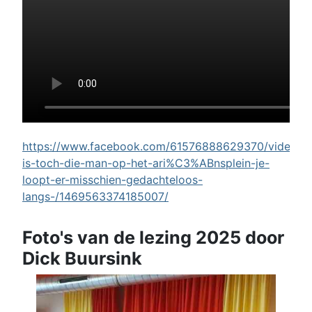
https://www.facebook.com/61576888629370/videos/w
is-toch-die-man-op-het-ari%C3%ABnsplein-je-
loopt-er-misschien-gedachteloos-
langs-/1469563374185007/
Foto's van de lezing 2025 door
Dick Buursink