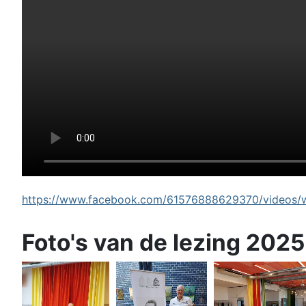
https://www.facebook.com/61576888629370/videos/wi
Foto's van de lezing 2025