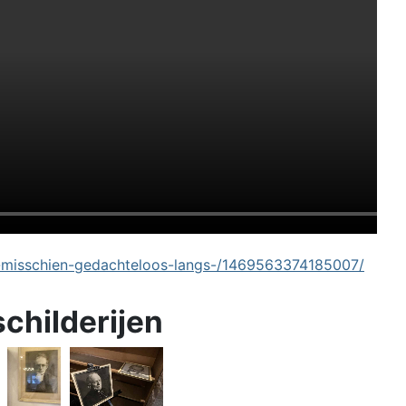
-misschien-gedachteloos-langs-/1469563374185007/
schilderijen