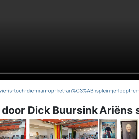
e-is-toch-die-man-op-het-ari%C3%ABnsplein-je-loopt-er
 door Dick Buursink
Ariëns 