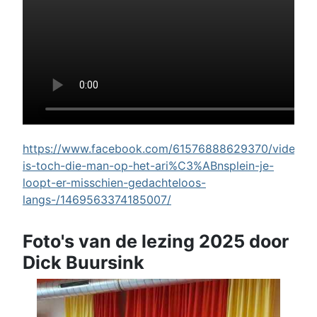
https://www.facebook.com/61576888629370/videos/w
is-toch-die-man-op-het-ari%C3%ABnsplein-je-
loopt-er-misschien-gedachteloos-
langs-/1469563374185007/
Foto's van de lezing 2025 door
Dick Buursink