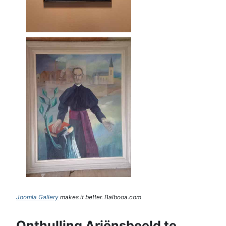
Joomla Gallery
makes it better. Balbooa.com
Onthulling Ariënsbeeld te