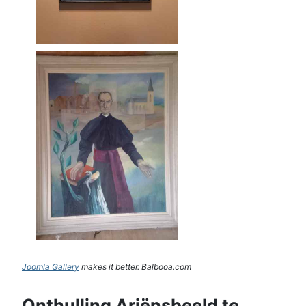
Joomla Gallery
makes it better. Balbooa.com
Onthulling Ariënsbeeld te