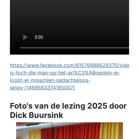
https://www.facebook.com/61576888629370/videos/w
is-toch-die-man-op-het-ari%C3%ABnsplein-je-
loopt-er-misschien-gedachteloos-
langs-/1469563374185007/
Foto's van de lezing 2025 door
Dick Buursink