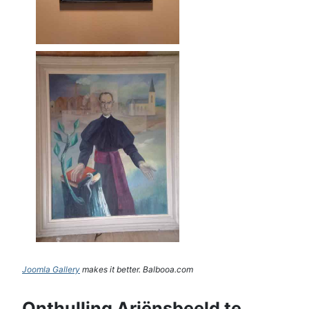
Joomla Gallery
makes it better. Balbooa.com
Onthulling Ariënsbeeld te