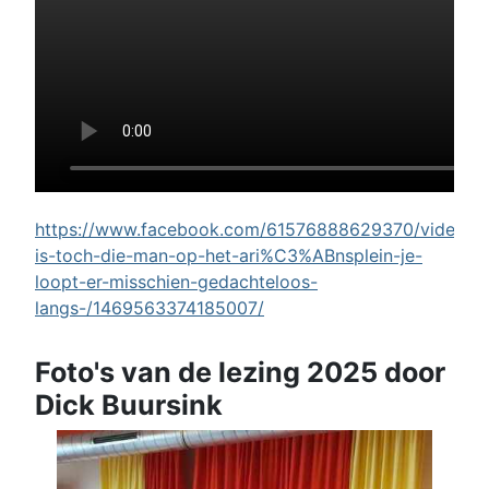
https://www.facebook.com/61576888629370/videos/w
is-toch-die-man-op-het-ari%C3%ABnsplein-je-
loopt-er-misschien-gedachteloos-
langs-/1469563374185007/
Foto's van de lezing 2025 door
Dick Buursink