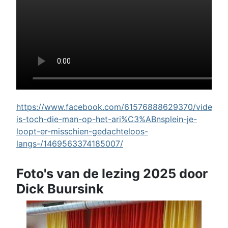
https://www.facebook.com/61576888629370/videos/w
is-toch-die-man-op-het-ari%C3%ABnsplein-je-
loopt-er-misschien-gedachteloos-
langs-/1469563374185007/
Foto's van de lezing 2025 door
Dick Buursink