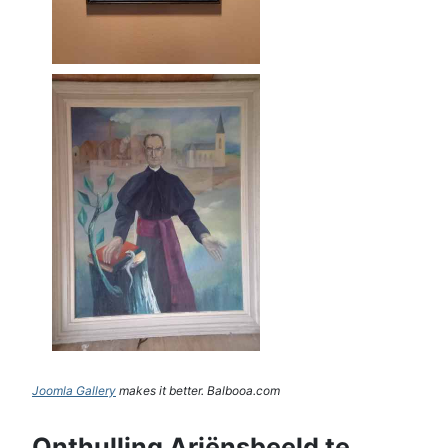
Joomla Gallery
makes it better. Balbooa.com
Onthulling Ariënsbeeld te