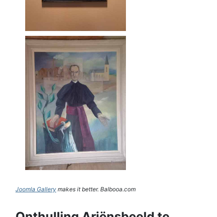
Joomla Gallery
makes it better. Balbooa.com
Onthulling Ariënsbeeld te