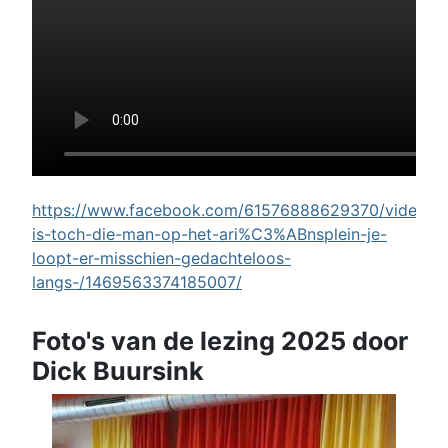
https://www.facebook.com/61576888629370/videos/w
is-toch-die-man-op-het-ari%C3%ABnsplein-je-
loopt-er-misschien-gedachteloos-
langs-/1469563374185007/
Foto's van de lezing 2025 door
Dick Buursink