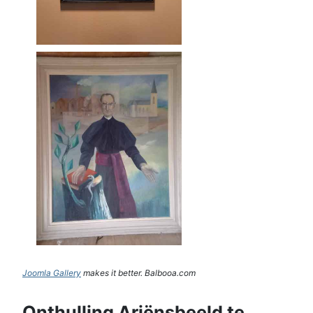
Joomla Gallery
makes it better. Balbooa.com
Onthulling Ariënsbeeld te