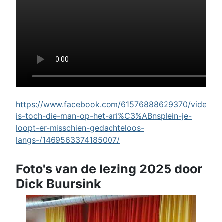
https://www.facebook.com/61576888629370/videos/w
is-toch-die-man-op-het-ari%C3%ABnsplein-je-
loopt-er-misschien-gedachteloos-
langs-/1469563374185007/
Foto's van de lezing 2025 door
Dick Buursink