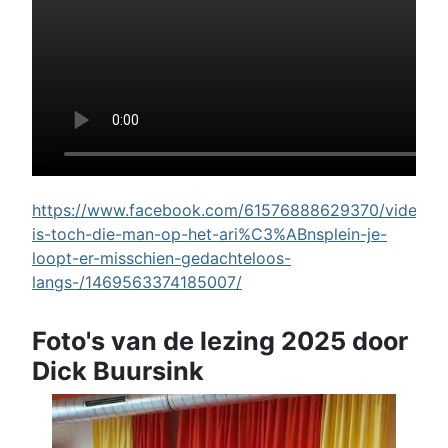
https://www.facebook.com/61576888629370/videos/w
is-toch-die-man-op-het-ari%C3%ABnsplein-je-
loopt-er-misschien-gedachteloos-
langs-/1469563374185007/
Foto's van de lezing 2025 door
Dick Buursink