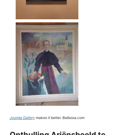
Joomla Gallery
makes it better. Balbooa.com
Onthulling Ariënsbeeld te