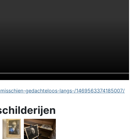
-misschien-gedachteloos-langs-/1469563374185007/
schilderijen