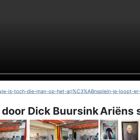
e-is-toch-die-man-op-het-ari%C3%ABnsplein-je-loopt-er
 door Dick Buursink
Ariëns 