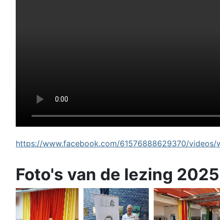
https://www.facebook.com/61576888629370/videos/wi
Foto's van de lezing 2025