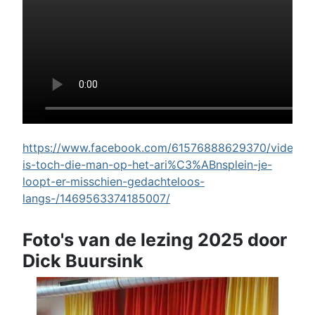
https://www.facebook.com/61576888629370/videos/w
is-toch-die-man-op-het-ari%C3%ABnsplein-je-
loopt-er-misschien-gedachteloos-
langs-/1469563374185007/
Foto's van de lezing 2025 door
Dick Buursink