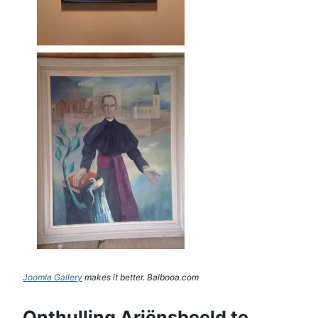
Joomla Gallery
makes it better. Balbooa.com
Onthulling Ariënsbeeld te