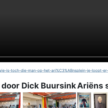
e-is-toch-die-man-op-het-ari%C3%ABnsplein-je-loopt-er
 door Dick Buursink
Ariëns 