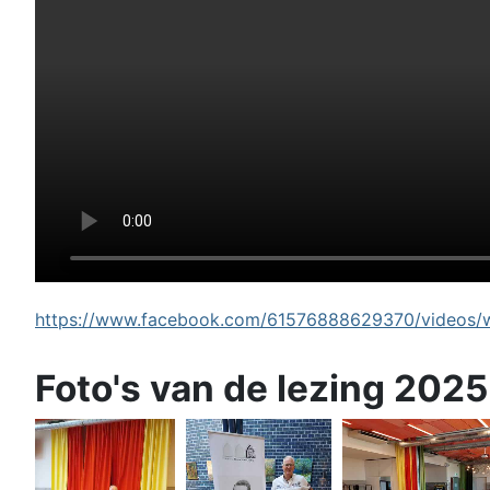
https://www.facebook.com/61576888629370/videos/wi
Foto's van de lezing 2025