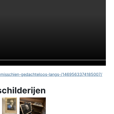
-misschien-gedachteloos-langs-/1469563374185007/
schilderijen