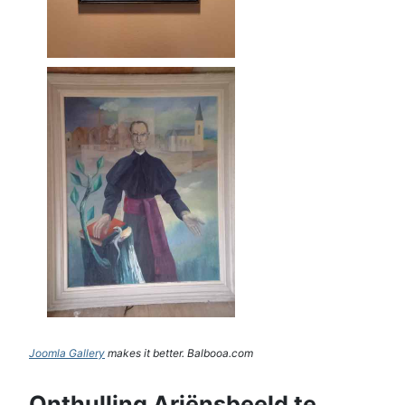
Joomla Gallery
makes it better. Balbooa.com
Onthulling Ariënsbeeld te