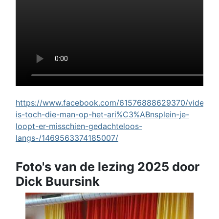
https://www.facebook.com/61576888629370/videos/w
is-toch-die-man-op-het-ari%C3%ABnsplein-je-
loopt-er-misschien-gedachteloos-
langs-/1469563374185007/
Foto's van de lezing 2025 door
Dick Buursink