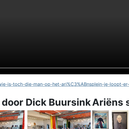
e-is-toch-die-man-op-het-ari%C3%ABnsplein-je-loopt-er
 door Dick Buursink
Ariëns 