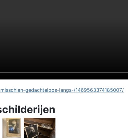
-misschien-gedachteloos-langs-/1469563374185007/
schilderijen