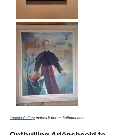
Joomla Gallery
makes it better. Balbooa.com
Onthulling Ariënsbeeld te