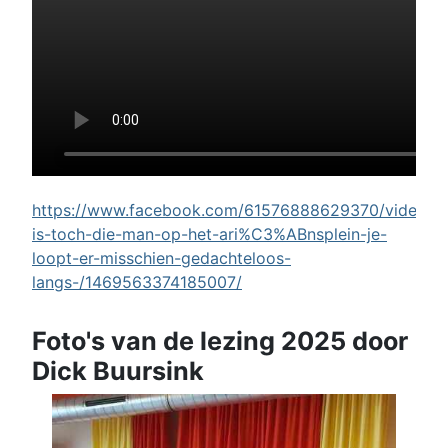
https://www.facebook.com/61576888629370/videos/w
is-toch-die-man-op-het-ari%C3%ABnsplein-je-
loopt-er-misschien-gedachteloos-
langs-/1469563374185007/
Foto's van de lezing 2025 door
Dick Buursink