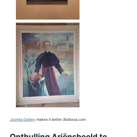
Joomla Gallery
makes it better. Balbooa.com
Onthulling Ariënsbeeld te