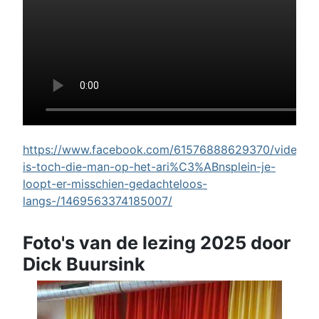
https://www.facebook.com/61576888629370/videos/w
is-toch-die-man-op-het-ari%C3%ABnsplein-je-
loopt-er-misschien-gedachteloos-
langs-/1469563374185007/
Foto's van de lezing 2025 door
Dick Buursink