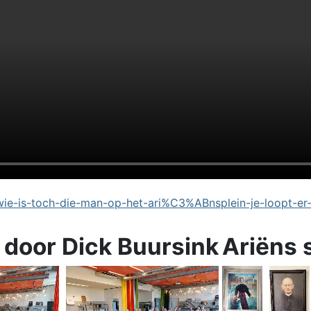
e-is-toch-die-man-op-het-ari%C3%ABnsplein-je-loopt-er
 door Dick Buursink
Ariëns 