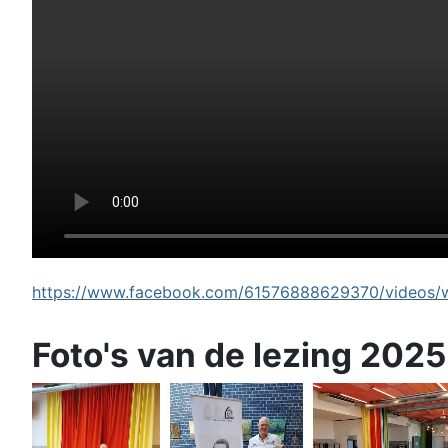
https://www.facebook.com/61576888629370/videos/wi
Foto's van de lezing 2025