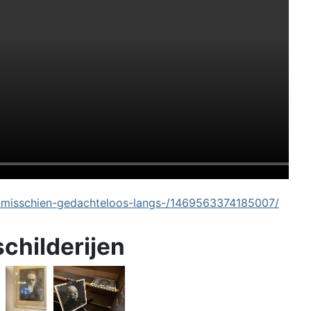
-misschien-gedachteloos-langs-/1469563374185007/
schilderijen