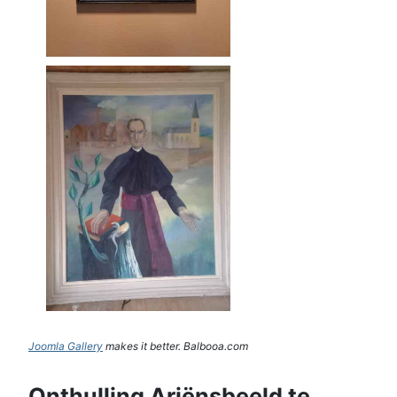
Joomla Gallery
makes it better. Balbooa.com
Onthulling Ariënsbeeld te