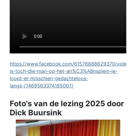
https://www.facebook.com/61576888629370/videos/w
is-toch-die-man-op-het-ari%C3%ABnsplein-je-
loopt-er-misschien-gedachteloos-
langs-/1469563374185007/
Foto's van de lezing 2025 door
Dick Buursink