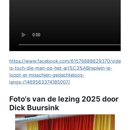
https://www.facebook.com/61576888629370/videos/w
is-toch-die-man-op-het-ari%C3%ABnsplein-je-
loopt-er-misschien-gedachteloos-
langs-/1469563374185007/
Foto's van de lezing 2025 door
Dick Buursink