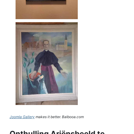
Joomla Gallery
makes it better. Balbooa.com
Onthulling Ariënsbeeld te