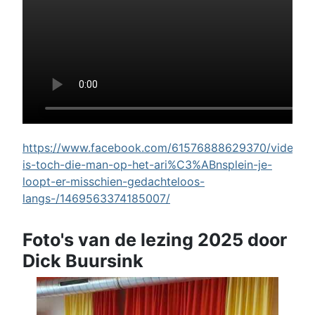
https://www.facebook.com/61576888629370/videos/w
is-toch-die-man-op-het-ari%C3%ABnsplein-je-
loopt-er-misschien-gedachteloos-
langs-/1469563374185007/
Foto's van de lezing 2025 door
Dick Buursink