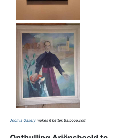
Joomla Gallery
makes it better. Balbooa.com
Onthulling Ariënsbeeld te