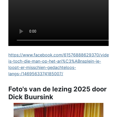
https://www.facebook.com/61576888629370/videos/w
is-toch-die-man-op-het-ari%C3%ABnsplein-je-
loopt-er-misschien-gedachteloos-
langs-/1469563374185007/
Foto's van de lezing 2025 door
Dick Buursink