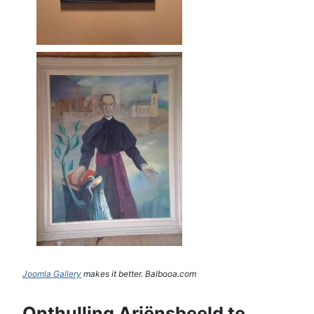
Joomla Gallery
makes it better. Balbooa.com
Onthulling Ariënsbeeld te