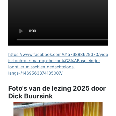
https://www.facebook.com/61576888629370/videos/w
is-toch-die-man-op-het-ari%C3%ABnsplein-je-
loopt-er-misschien-gedachteloos-
langs-/1469563374185007/
Foto's van de lezing 2025 door
Dick Buursink