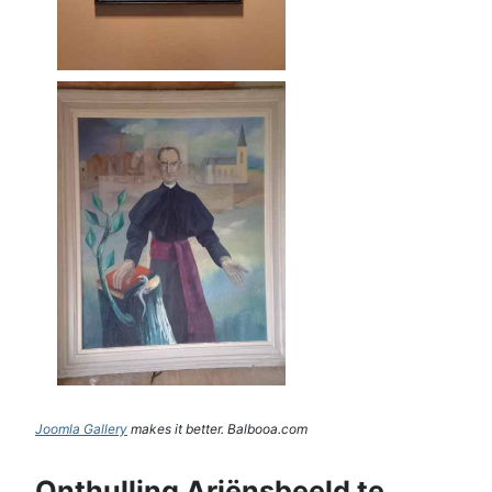
Joomla Gallery
makes it better. Balbooa.com
Onthulling Ariënsbeeld te