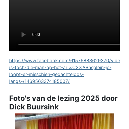
https://www.facebook.com/61576888629370/videos/w
is-toch-die-man-op-het-ari%C3%ABnsplein-je-
loopt-er-misschien-gedachteloos-
langs-/1469563374185007/
Foto's van de lezing 2025 door
Dick Buursink