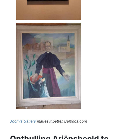
Joomla Gallery
makes it better. Balbooa.com
Onthulling Ariënsbeeld te