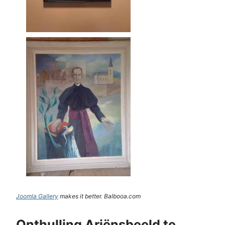
Joomla Gallery
makes it better. Balbooa.com
Onthulling Ariënsbeeld te