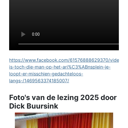
https://www.facebook.com/61576888629370/videos/w
is-toch-die-man-op-het-ari%C3%ABnsplein-je-
loopt-er-misschien-gedachteloos-
langs-/1469563374185007/
Foto's van de lezing 2025 door
Dick Buursink