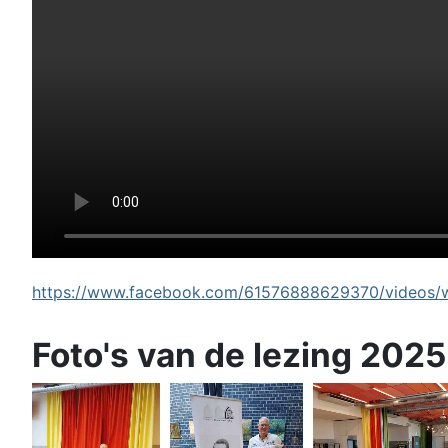
https://www.facebook.com/61576888629370/videos/wi
Foto's van de lezing 2025