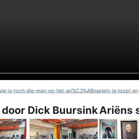
e-is-toch-die-man-op-het-ari%C3%ABnsplein-je-loopt-er
 door Dick Buursink
Ariëns 