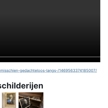
-misschien-gedachteloos-langs-/1469563374185007/
schilderijen