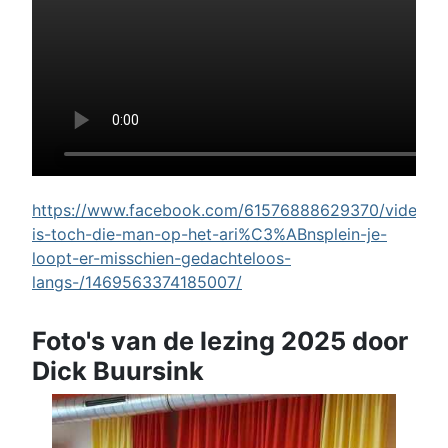
https://www.facebook.com/61576888629370/videos/w
is-toch-die-man-op-het-ari%C3%ABnsplein-je-
loopt-er-misschien-gedachteloos-
langs-/1469563374185007/
Foto's van de lezing 2025 door
Dick Buursink