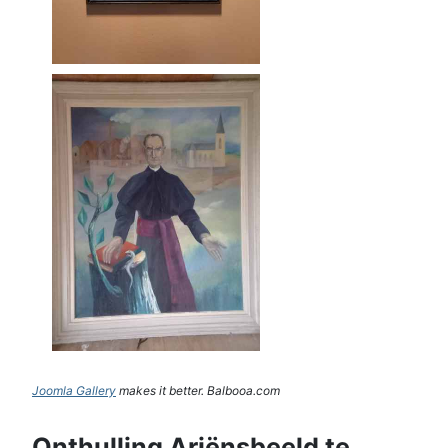
Joomla Gallery
makes it better. Balbooa.com
Onthulling Ariënsbeeld te