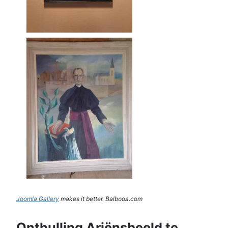
Joomla Gallery
makes it better. Balbooa.com
Onthulling Ariënsbeeld te