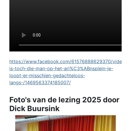
https://www.facebook.com/61576888629370/videos/w
is-toch-die-man-op-het-ari%C3%ABnsplein-je-
loopt-er-misschien-gedachteloos-
langs-/1469563374185007/
Foto's van de lezing 2025 door
Dick Buursink