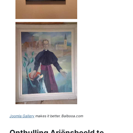
Joomla Gallery
makes it better. Balbooa.com
Onthulling Ariënsbeeld te