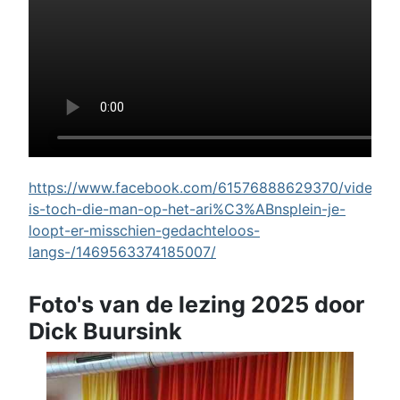
https://www.facebook.com/61576888629370/videos/w
is-toch-die-man-op-het-ari%C3%ABnsplein-je-
loopt-er-misschien-gedachteloos-
langs-/1469563374185007/
Foto's van de lezing 2025 door
Dick Buursink