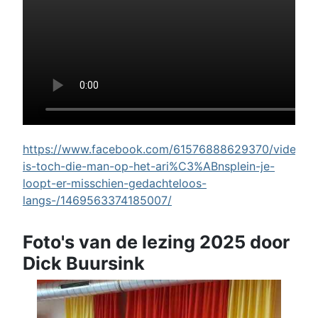
https://www.facebook.com/61576888629370/videos/w
is-toch-die-man-op-het-ari%C3%ABnsplein-je-
loopt-er-misschien-gedachteloos-
langs-/1469563374185007/
Foto's van de lezing 2025 door
Dick Buursink