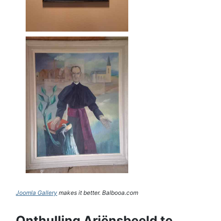
Joomla Gallery
makes it better. Balbooa.com
Onthulling Ariënsbeeld te