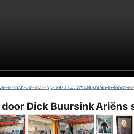
e-is-toch-die-man-op-het-ari%C3%ABnsplein-je-loopt-er
 door Dick Buursink
Ariëns 