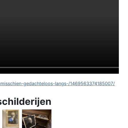
-misschien-gedachteloos-langs-/1469563374185007/
schilderijen