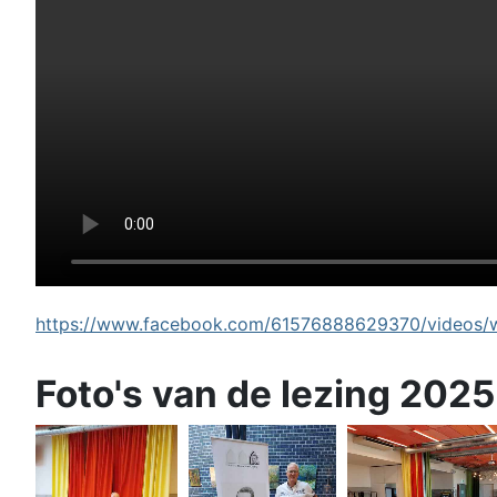
https://www.facebook.com/61576888629370/videos/wi
Foto's van de lezing 2025