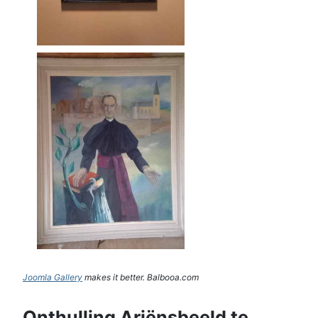
Joomla Gallery
makes it better. Balbooa.com
Onthulling Ariënsbeeld te