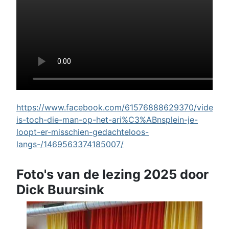
https://www.facebook.com/61576888629370/videos/w
is-toch-die-man-op-het-ari%C3%ABnsplein-je-
loopt-er-misschien-gedachteloos-
langs-/1469563374185007/
Foto's van de lezing 2025 door
Dick Buursink