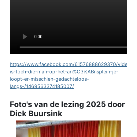
https://www.facebook.com/61576888629370/videos/w
is-toch-die-man-op-het-ari%C3%ABnsplein-je-
loopt-er-misschien-gedachteloos-
langs-/1469563374185007/
Foto's van de lezing 2025 door
Dick Buursink