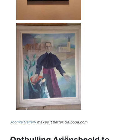
Joomla Gallery
makes it better. Balbooa.com
Onthulling Ariënsbeeld te