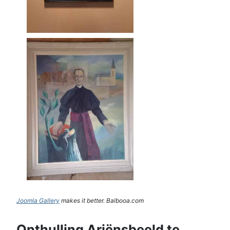
Joomla Gallery
makes it better. Balbooa.com
Onthulling Ariënsbeeld te