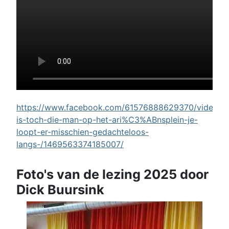
https://www.facebook.com/61576888629370/videos/w
is-toch-die-man-op-het-ari%C3%ABnsplein-je-
loopt-er-misschien-gedachteloos-
langs-/1469563374185007/
Foto's van de lezing 2025 door
Dick Buursink